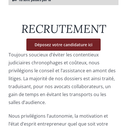
Fonds de commerce
Baux commerciaux
RECRUTEMENT
Droit social
Déposez votre candidature ici
Toujours soucieux d’éviter les contentieux
Succession
judiciaires chronophages et coûteux, nous
privilégions le conseil et l’assistance en amont des
Le cabinet, l’équipe
litiges. La majorité de nos dossiers est ainsi traité,
traduisant, pour nos avocats collaborateurs, un
gain de temps en évitant les transports ou les
Domaine d’intervention
salles d’audience.
Honoraires
Nous privilégions l’autonomie, la motivation et
l’état d’esprit entrepreneur quel que soit votre