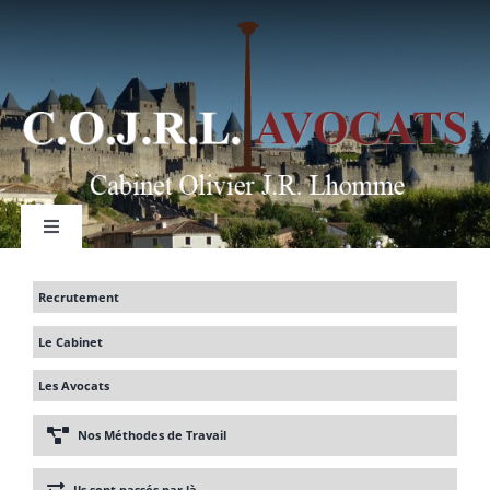
Passer
au
contenu
Toggle
Navigation
Recrutement
Le Cabinet
Création d’entreprise
Les Avocats
Acquisition/cession d’entreprise
Nos Méthodes de Travail
Ils sont passés par là