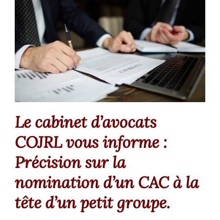
Fonds de commerce
Baux commerciaux
Droit social
Succession
Le cabinet d’avocats
Le cabinet, l’équipe
COJRL vous informe :
Précision sur la
Domaine d’intervention
nomination d’un CAC à la
tête d’un petit groupe.
Honoraires