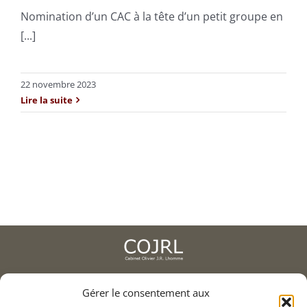
Nomination d’un CAC à la tête d’un petit groupe en
Recrutement
[...]
Contact
22 novembre 2023
Lire la suite
2, av. de l'Europe, 78400 Chatou
Gérer le consentement aux