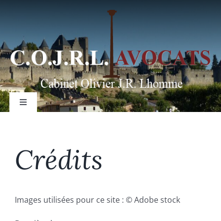
Passer
au
contenu
Toggle
Navigation
Crédits
Création d’entreprise
Acquisition/cession d’entreprise
Images utilisées pour ce site : © Adobe stock