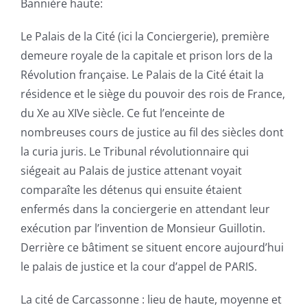
Bannière haute:
Fonds de commerce
Le Palais de la Cité (ici la Conciergerie), première
Baux commerciaux
demeure royale de la capitale et prison lors de la
Révolution française. Le Palais de la Cité était la
résidence et le siège du pouvoir des rois de France,
Droit social
du Xe au XIVe siècle. Ce fut l’enceinte de
nombreuses cours de justice au fil des siècles dont
Succession
la curia juris. Le Tribunal révolutionnaire qui
siégeait au Palais de justice attenant voyait
Le cabinet, l’équipe
comparaîte les détenus qui ensuite étaient
enfermés dans la conciergerie en attendant leur
exécution par l’invention de Monsieur Guillotin.
Domaine d’intervention
Derrière ce bâtiment se situent encore aujourd’hui
le palais de justice et la cour d’appel de PARIS.
Honoraires
La cité de Carcassonne : lieu de haute, moyenne et