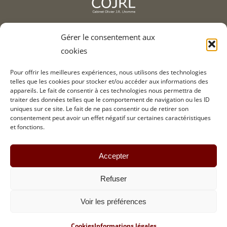
2, av. de l'Europe, 78400 Chatou
Gérer le consentement aux
cookies
01 75 93 90 01
Pour offrir les meilleures expériences, nous utilisons des technologies
telles que les cookies pour stocker et/ou accéder aux informations des
appareils. Le fait de consentir à ces technologies nous permettra de
Informations légales
traiter des données telles que le comportement de navigation ou les ID
Crédits
uniques sur ce site. Le fait de ne pas consentir ou de retirer son
consentement peut avoir un effet négatif sur certaines caractéristiques
Contact
et fonctions.
Accepter
Refuser
COJRL © Copyright
2026
| Design and produced by
MWCOM
/
SLCOM
Voir les préférences
LinkedIn
Cookies
Informations légales