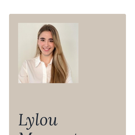
Fonds de commerce
Baux commerciaux
Droit social
Succession
Le cabinet, l’équipe
Domaine d’intervention
Lylou
Honoraires