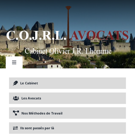
Passer
au
contenu
Toggle
Navigation
Le Cabinet
Création d’entreprise
Les Avocats
Nos Méthodes de Travail
Acquisition/cession d’entreprise
Ils sont passés par là