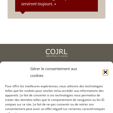
serviront toujours. »
2, av. de l'Europe, 78400 Chatou
Gérer le consentement aux
cookies
01 75 93 90 01
Pour offrir les meilleures expériences, nous utilisons des technologies
telles que les cookies pour stocker et/ou accéder aux informations des
appareils. Le fait de consentir à ces technologies nous permettra de
Informations légales
traiter des données telles que le comportement de navigation ou les ID
Crédits
uniques sur ce site. Le fait de ne pas consentir ou de retirer son
consentement peut avoir un effet négatif sur certaines caractéristiques
Contact