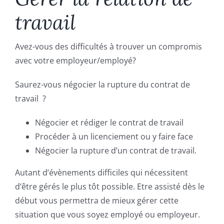
Fonds de commerce
travail
Baux commerciaux
Avez-vous des difficultés à trouver un compromis
avec votre employeur/employé?
Droit social
Saurez-vous négocier la rupture du contrat de
travail ?
Succession
Négocier et rédiger le contrat de travail
Procéder à un licenciement ou y faire face
Le cabinet, l’équipe
Négocier la rupture d’un contrat de travail.
Domaine d’intervention
Autant d’évènements difficiles qui nécessitent
d’être gérés le plus tôt possible. Etre assisté dès le
début vous permettra de mieux gérer cette
Honoraires
situation que vous soyez employé ou employeur.