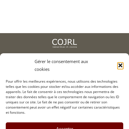
Recrutement
Contact
2, av. de l'Europe, 78400 Chatou
Gérer le consentement aux
cookies
01 75 93 90 01
Pour offrir les meilleures expériences, nous utilisons des technologies
telles que les cookies pour stocker et/ou accéder aux informations des
appareils. Le fait de consentir à ces technologies nous permettra de
Informations légales
traiter des données telles que le comportement de navigation ou les ID
Crédits
uniques sur ce site. Le fait de ne pas consentir ou de retirer son
consentement peut avoir un effet négatif sur certaines caractéristiques
Contact
et fonctions.
Accepter