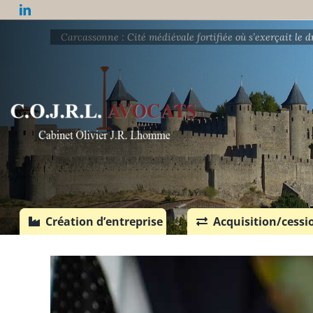
Passer
au
Carcassonne : Cité médiévale fortifiée où s’exerçait le 
contenu
Création d’entreprise
Acquisition/cessi