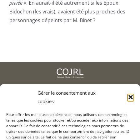
privée
». En aurait-il été autrement si les Epoux
Recrutement
Bidochon (les vrais), avaient été plus proches des
personnages dépeints par M. Binet ?
Contact
2, av. de l'Europe, 78400 Chatou
Gérer le consentement aux
cookies
01 75 93 90 01
Pour offrir les meilleures expériences, nous utilisons des technologies
telles que les cookies pour stocker et/ou accéder aux informations des
appareils. Le fait de consentir à ces technologies nous permettra de
Informations légales
traiter des données telles que le comportement de navigation ou les ID
Crédits
uniques sur ce site. Le fait de ne pas consentir ou de retirer son