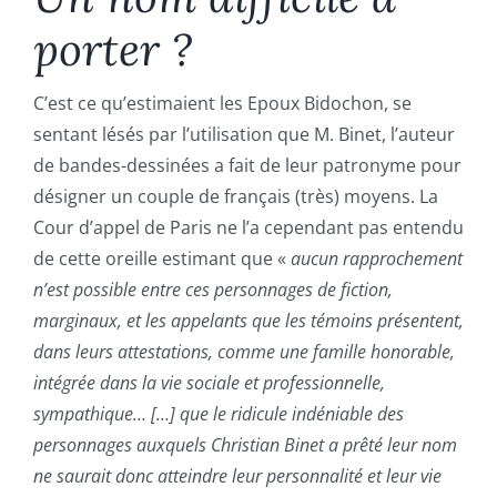
Fonds de commerce
porter ?
Baux commerciaux
C’est ce qu’estimaient les Epoux Bidochon, se
sentant lésés par l’utilisation que M. Binet, l’auteur
Droit social
de bandes-dessinées a fait de leur patronyme pour
désigner un couple de français (très) moyens. La
Cour d’appel de Paris ne l’a cependant pas entendu
Succession
de cette oreille estimant que «
aucun rapprochement
n’est possible entre ces personnages de fiction,
Le cabinet, l’équipe
marginaux, et les appelants que les témoins présentent,
dans leurs attestations, comme une famille honorable,
Domaine d’intervention
intégrée dans la vie sociale et professionnelle,
sympathique… […] que le ridicule indéniable des
personnages auxquels Christian Binet a prêté leur nom
Honoraires
ne saurait donc atteindre leur personnalité et leur vie