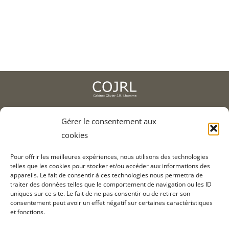
Recrutement
Contact
2, av. de l'Europe, 78400 Chatou
Gérer le consentement aux
cookies
01 75 93 90 01
Pour offrir les meilleures expériences, nous utilisons des technologies
telles que les cookies pour stocker et/ou accéder aux informations des
appareils. Le fait de consentir à ces technologies nous permettra de
Informations légales
traiter des données telles que le comportement de navigation ou les ID
Crédits
uniques sur ce site. Le fait de ne pas consentir ou de retirer son
consentement peut avoir un effet négatif sur certaines caractéristiques
Contact
et fonctions.