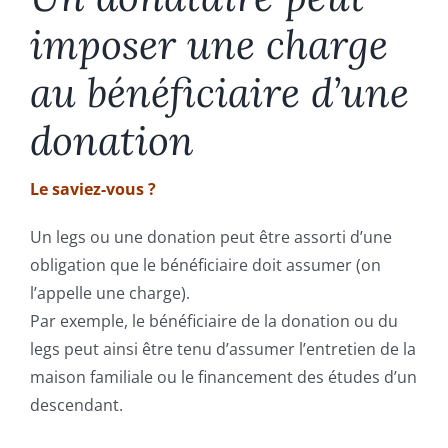
Fonds de commerce
imposer une charge
au bénéficiaire d’une
Baux commerciaux
donation
Droit social
Le saviez-vous ?
Succession
Un legs ou une donation peut être assorti d’une
obligation que le bénéficiaire doit assumer (on
Le cabinet, l’équipe
l’appelle une charge).
Par exemple, le bénéficiaire de la donation ou du
Domaine d’intervention
legs peut ainsi être tenu d’assumer l’entretien de la
maison familiale ou le financement des études d’un
descendant.
Honoraires